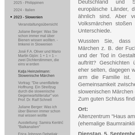
Deutschland und S
2025 - Philippinen
europäische Länder, d
2024 - Italien
ähnlich sind. Aber 
2023 - Slowenien
Volksmärchen stoßen w
Veranstaltungsübersicht
Unterschiede.
Juliane Berger: Was Sie
schon immer mal über
Bienen wissen wollten. -
Wussten Sie, dass 
Imkerei in Slowenien
Märchen z. B. der Fuch
José F.A. Oliver und Mario
und der Tod in Gestalt
Martín Gijón: 1 + 1 = 1 –
zwei Dichterstimmen, die
auftritt? Geschichten
eins w:erden
eher selten, dagegen wi
Katja Heinzelmann:
Slowenische Märchen
arm die Familie ist. 
Vortrag: "Die unentfaltete
Gemeinsamkeit zwisch
Hoffnung. Ein Streifzug
slowenischen Märchen g
durch die slowenische
Gegenwartsliteratur" von
Zum guten Schluss finde
Prof. Dr. Ralf Schnell
Juliane Berger: Was ich
Ort:
über Bienen immer schon
mal wissen wollte
Altenzentrum "Haus am 
Ausstellung: Samira Kentrić
(ehemalige Baumrainkli
"Balkanalien"
Dienstag, 5. Septemb
Erica Johnson Debeljak: