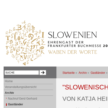
Startseite
»
Archiv
»
Gastländer
Home
"SLOWENISCH
Veranstaltungsübersicht
Archiv
VON KATJA HE
Nachruf Gerd Gerhard
Gastländer