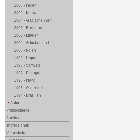
2006 - Indien
2005 - Korea
2004 - Arabische Welt
2003 - Russland
2002 - Litauen
2001 - Griechenland
2000 - Polen
1999 - Ungarn
1998 - Schweiz
1997 - Portugal
1996 - Irland
1995 - Österreich
1994 - Brasilien
Autoren
Pressespiegel
Service
Impressionen
Veranstalter