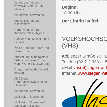
Verliebt, verheiratet,
verwitwet, verhurt. Ein
Beginn:
Memoir
18.30 Uhr
Weinprobe: Slowenien
Der Eintritt ist frei!
Spezialitätenabend
"Slowenien"
Goran Vojnović: 18
Kilometer bis Ljubljana
VOLKSHOCHSC
Gašper Kralj: Splitter eines
Lebens
(VHS)
Žiga X Gombač: Adam und
seine Tuba
Koblenzer Straße 73 ·
Ausstellung: Maja Kastelic
"Adam und seine Tuba -
Telefon (02 71) 333 - 1
wenn Worte Bilder werden"
eMail
vhs(at)siegen-wit
Drago Jančar: Als die Welt
Internet
www.siegen-wit
entstand
Aleš Šteger:
Gebrauchsanweisung für
Slowenien
Weinprobe: Slowenien
Multivision "Slowenien"
Multivision "Slowenien"
(Schulveranstaltung)