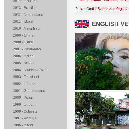
2014 - Finnland
2013 - Brasilien
Plakat-Graffiti-Szene-von-Yogjakar
2012 - Neuseeland
2011 - Island
ENGLISH VE
2010 - Argentinien
2009 - China
2008 - Türkei
2007 - Katalonien
2006 - Indien
2005 - Korea
2004 - Arabische Welt
2003 - Russland
2002 - Litauen
2001 - Griechenland
2000 - Polen
1999 - Ungarn
1998 - Schweiz
1997 - Portugal
1996 - Irland