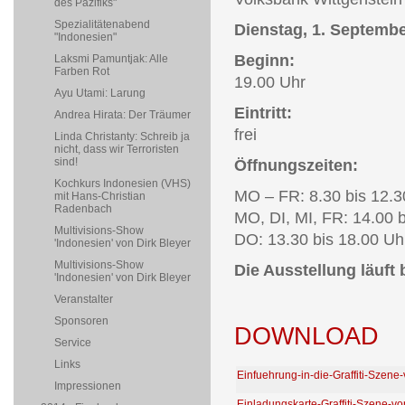
des Pazifiks"
Spezialitätenabend
Dienstag, 1. Septemb
"Indonesien"
Beginn:
Laksmi Pamuntjak: Alle
Farben Rot
19.00 Uhr
Ayu Utami: Larung
Eintritt:
Andrea Hirata: Der Träumer
frei
Linda Christanty: Schreib ja
nicht, dass wir Terroristen
sind!
Öffnungszeiten:
Kochkurs Indonesien (VHS)
MO – FR: 8.30 bis 12.3
mit Hans-Christian
Radenbach
MO, DI, MI, FR: 14.00 b
Multivisions-Show
DO: 13.30 bis 18.00 Uh
'Indonesien' von Dirk Bleyer
Multivisions-Show
Die Ausstellung läuft 
'Indonesien' von Dirk Bleyer
Veranstalter
Sponsoren
DOWNLOAD
Service
Links
Einfuehrung-in-die-Graffiti-Szene
Impressionen
Einladungskarte-Graffiti-Szene-vo