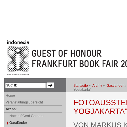
Startseite
»
Archiv
»
Gastländer
Yogjakarta"
Home
FOTOAUSSTEL
Veranstaltungsübersicht
Archiv
YOGJAKARTA
Nachruf Gerd Gerhard
Gastländer
VON MARKUS 