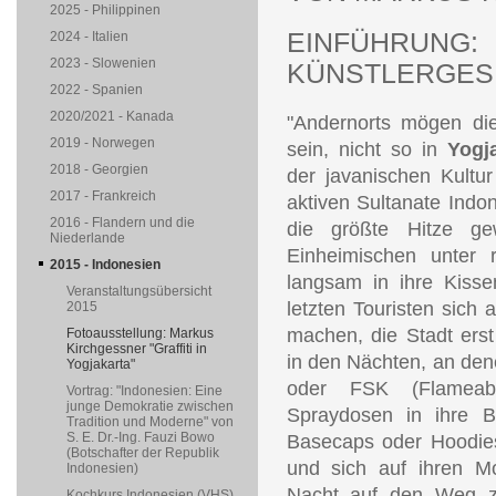
2025 - Philippinen
EINFÜHRUNG:
2024 - Italien
2023 - Slowenien
KÜNSTLERGES
2022 - Spanien
2020/2021 - Kanada
"Andernorts mögen di
2019 - Norwegen
sein, nicht so in
Yogj
2018 - Georgien
der javanischen Kultu
2017 - Frankreich
aktiven Sultanate Indo
2016 - Flandern und die
die größte Hitze ge
Niederlande
Einheimischen unter r
2015 - Indonesien
langsam in ihre Kiss
Veranstaltungsübersicht
letzten Touristen sich 
2015
machen, die Stadt erst
Fotoausstellung: Markus
Kirchgessner "Graffiti in
in den Nächten, an de
Yogjakarta"
oder FSK (Flameab
Vortrag: "Indonesien: Eine
junge Demokratie zwischen
Spraydosen in ihre B
Tradition und Moderne" von
S. E. Dr.-Ing. Fauzi Bowo
Basecaps oder Hoodie
(Botschafter der Republik
und sich auf ihren Mo
Indonesien)
Nacht auf den Weg z
Kochkurs Indonesien (VHS)