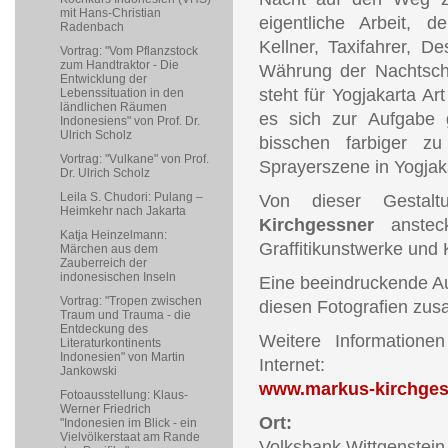
mit Hans-Christian
eigentliche Arbeit, 
Radenbach
Kellner, Taxifahrer, D
Vortrag: "Vom Pflanzstock
zum Handtraktor - Die
Währung der Nachtsch
Entwicklung der
steht für Yogjakarta Ar
Lebenssituation in den
ländlichen Räumen
es sich zur Aufgabe 
Indonesiens" von Prof. Dr.
Ulrich Scholz
bisschen farbiger z
Vortrag: "Vulkane" von Prof.
Sprayerszene in Yogjak
Dr. Ulrich Scholz
Leila S. Chudori: Pulang –
Von dieser Gestal
Heimkehr nach Jakarta
Kirchgessner
anstec
Katja Heinzelmann:
Graffitikunstwerke und
Märchen aus dem
Zauberreich der
indonesischen Inseln
Eine beeindruckende Aus
Vortrag: "Tropen zwischen
diesen Fotografien zus
Traum und Trauma - die
Entdeckung des
Weitere Information
Literaturkontinents
Indonesien" von Martin
Internet:
Jankowski
www.markus-kirchges
Fotoausstellung: Klaus-
Werner Friedrich
Ort:
"Indonesien im Blick - ein
Vielvölkerstaat am Rande
Volksbank Wittgenstein