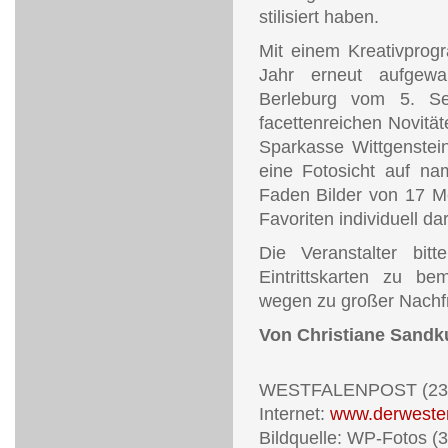
stilisiert haben.
Mit einem Kreativprog
Jahr erneut aufgewar
Berleburg vom 5. Se
facettenreichen Novität
Sparkasse Wittgenstein
eine Fotosicht auf na
Faden Bilder von 17 Me
Favoriten individuell dar
Die Veranstalter bit
Eintrittskarten zu b
wegen zu großer Nachfra
Von Christiane Sandk
WESTFALENPOST (23.
Internet:
www.derwesten
Bildquelle: WP-Fotos (3