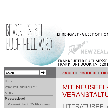
Startseite
»
Pressespiegel
»
Pres
Home
MIT NEUSEEL
Veranstaltungsübersicht
Archiv
VERANSTALT
Pressespiegel
Presse-Archiv 2025: Philippinen
LITERATURPFL