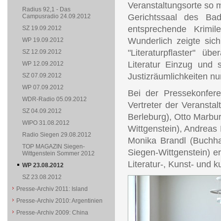
Veranstaltungsorte so 
Radius 92,1 - Das
Gerichtssaal des Bad
Campusradio 24.09.2012
entsprechende Krimile
SZ 19.09.2012
Wunderlich zeigte sich
WP 19.09.2012
"Literaturpflaster" üb
SZ 12.09.2012
Literatur Einzug und 
WP 12.09.2012
Justizräumlichkeiten n
SZ 07.09.2012
WP 07.09.2012
Bei der Pressekonferen
WDR-Radio 05.09.2012
Vertreter der Veransta
SZ 04.09.2012
Berleburg), Otto Marbu
WIPO 31.08.2012
Wittgenstein), Andreas 
Radio Siegen 29.08.2012
Monika Brandl (Buchh
TOP MAGAZIN Siegen-
Siegen-Wittgenstein) e
Wittgenstein Sommer 2012
Literatur-, Kunst- und k
WP 23.08.2012
SZ 23.08.2012
Presse-Archiv 2011: Island
Presse-Archiv 2010: Argentinien
Presse-Archiv 2009: China