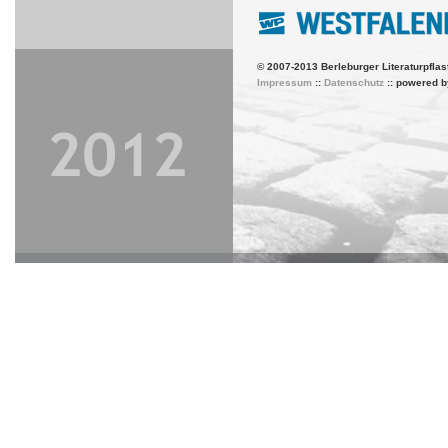
© 2007-2013 Berleburger Literaturpflas
Impressum
::
Datenschutz
:: powered 