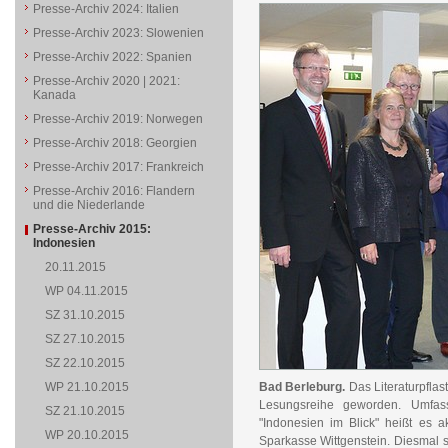
Presse-Archiv 2024: Italien
Presse-Archiv 2023: Slowenien
Presse-Archiv 2022: Spanien
Presse-Archiv 2020 | 2021:
Kanada
Presse-Archiv 2019: Norwegen
Presse-Archiv 2018: Georgien
Presse-Archiv 2017: Frankreich
Presse-Archiv 2016: Flandern
und die Niederlande
Presse-Archiv 2015:
Indonesien
20.11.2015
WP 04.11.2015
SZ 31.10.2015
SZ 27.10.2015
SZ 22.10.2015
WP 21.10.2015
Bad Berleburg.
Das Literaturpflas
Lesungsreihe geworden. Umfass
SZ 21.10.2015
"Indonesien im Blick" heißt es 
WP 20.10.2015
Sparkasse Wittgenstein. Diesmal 