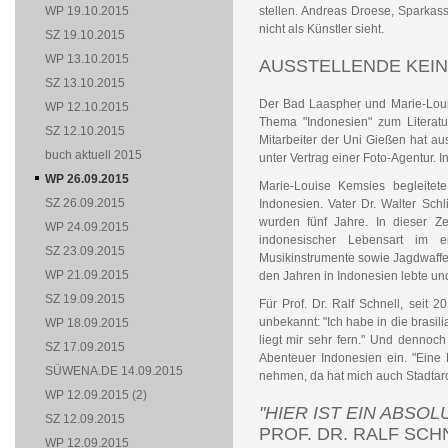
WP 19.10.2015
stellen. Andreas Droese, Sparkass
nicht als Künstler sieht.
SZ 19.10.2015
WP 13.10.2015
AUSSTELLENDE KEI
SZ 13.10.2015
Der Bad Laaspher und Marie-Lou
WP 12.10.2015
Thema "Indonesien" zum Literatu
SZ 12.10.2015
Mitarbeiter der Uni Gießen hat aus
buch aktuell 2015
unter Vertrag einer Foto-Agentur. 
WP 26.09.2015
Marie-Louise Kemsies begleitet
SZ 26.09.2015
Indonesien. Vater Dr. Walter Schl
wurden fünf Jahre. In dieser Z
WP 24.09.2015
indonesischer Lebensart im 
SZ 23.09.2015
Musikinstrumente sowie Jagdwaffe
WP 21.09.2015
den Jahren in Indonesien lebte und
SZ 19.09.2015
Für Prof. Dr. Ralf Schnell, seit 
unbekannt: "Ich habe in die brasili
WP 18.09.2015
liegt mir sehr fern." Und dennoch
SZ 17.09.2015
Abenteuer Indonesien ein. "Eine E
SÜWENA.DE 14.09.2015
nehmen, da hat mich auch Stadtarc
WP 12.09.2015 (2)
"HIER IST EIN ABSO
SZ 12.09.2015
PROF. DR. RALF SC
WP 12.09.2015