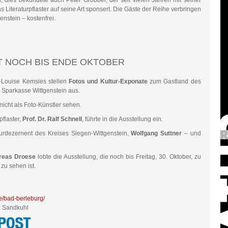
, dies bekundete auch Peter Grobbel, der seit vielen Jahren mit seiner
 Literaturpflaster auf seine Art sponsert. Die Gäste der Reihe verbringen
enstein – kostenfrei.
 NOCH BIS ENDE OKTOBER
-Louise Kemsies stellen
Fotos und Kultur-Exponate
zum Gastland des
r Sparkasse Wittgenstein aus.
icht als Foto-Künstler sehen.
pflaster,
Prof. Dr. Ralf Schnell
, führte in die Ausstellung ein.
urdezernent des Kreises Siegen-Wittgenstein,
Wolfgang Suttner
– und
reas Droese
lobte die Ausstellung, die noch bis Freitag, 30. Oktober, zu
zu sehen ist.
/bad-berleburg/
e Sandkuhl