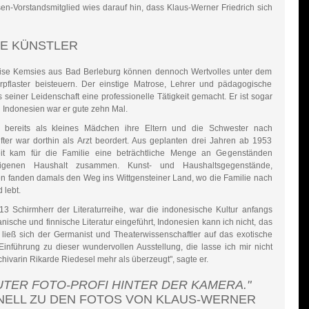
en-Vorstandsmitglied wies darauf hin, dass Klaus-Werner Friedrich sich
NE KÜNSTLER
ise Kemsies aus Bad Berleburg können dennoch Wertvolles unter dem
rpflaster beisteuern. Der einstige Matrose, Lehrer und pädagogische
 seiner Leidenschaft eine professionelle Tätigkeit gemacht. Er ist sogar
In Indonesien war er gute zehn Mal.
e bereits als kleines Mädchen ihre Eltern und die Schwester nach
ifter war dorthin als Arzt beordert. Aus geplanten drei Jahren ab 1953
eit kam für die Familie eine beträchtliche Menge an Gegenständen
eigenen Haushalt zusammen. Kunst- und Haushaltsgegenstände,
n fanden damals den Weg ins Wittgensteiner Land, wo die Familie nach
 lebt.
2013 Schirmherr der Literaturreihe, war die indonesische Kultur anfangs
anische und finnische Literatur eingeführt, Indonesien kann ich nicht, das
 ließ sich der Germanist und Theaterwissenschaftler auf das exotische
inführung zu dieser wundervollen Ausstellung, die lasse ich mir nicht
hivarin Rikarde Riedesel mehr als überzeugt", sagte er.
LUTER FOTO-PROFI HINTER DER KAMERA."
HNELL ZU DEN FOTOS VON KLAUS-WERNER