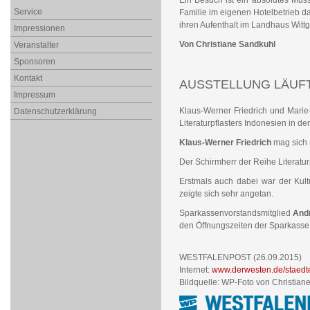
Ein Besuch ist ein absolutes Muss
Service
Familie im eigenen Hotelbetrieb das
ihren Aufenthalt im Landhaus Wittg
Impressionen
Von Christiane Sandkuhl
Veranstalter
Sponsoren
Kontakt
AUSSTELLUNG LÄUFT
Impressum
Klaus-Werner Friedrich und Marie
Datenschutzerklärung
Literaturpflasters Indonesien in de
Klaus-Werner Friedrich
mag sich n
Der Schirmherr der Reihe Literatur
Erstmals auch dabei war der Kult
zeigte sich sehr angetan.
Sparkassenvorstandsmitglied
And
den Öffnungszeiten der Sparkasse 
WESTFALENPOST (26.09.2015)
Internet:
www.derwesten.de/staedte
Bildquelle: WP-Foto von Christian