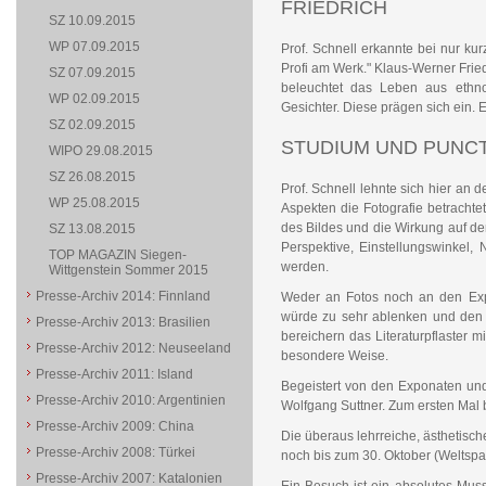
FRIEDRICH
SZ 10.09.2015
WP 07.09.2015
Prof. Schnell erkannte bei nur kur
Profi am Werk." Klaus-Werner Fried
SZ 07.09.2015
beleuchtet das Leben aus ethnol
WP 02.09.2015
Gesichter. Diese prägen sich ein. 
SZ 02.09.2015
STUDIUM UND PUNC
WIPO 29.08.2015
SZ 26.08.2015
Prof. Schnell lehnte sich hier an
WP 25.08.2015
Aspekten die Fotografie betrachte
des Bildes und die Wirkung auf den
SZ 13.08.2015
Perspektive, Einstellungswinkel
TOP MAGAZIN Siegen-
werden.
Wittgenstein Sommer 2015
Presse-Archiv 2014: Finnland
Weder an Fotos noch an den Exp
würde zu sehr ablenken und den in
Presse-Archiv 2013: Brasilien
bereichern das Literaturpflaster m
Presse-Archiv 2012: Neuseeland
besondere Weise.
Presse-Archiv 2011: Island
Begeistert von den Exponaten und 
Presse-Archiv 2010: Argentinien
Wolfgang Suttner. Zum ersten Mal b
Presse-Archiv 2009: China
Die überaus lehrreiche, ästhetisch
Presse-Archiv 2008: Türkei
noch bis zum 30. Oktober (Weltspa
Presse-Archiv 2007: Katalonien