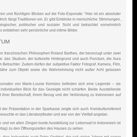
zen und flüchtigen Blicken auf die Foto-Exponate: "Hier ist ein absoluter
rich fängt Traditionen ein. Er gibt Einblicke in menschliche Stimmungen,
ogischer, politischer und sozialer Sicht und betrachtet vornehmlich
Es entstehen sehr persönliche und intime Bilder.
TUM
 den französischen Philosophen Roland Barthes, der bevorzugt unter zwei
te: das Studium, der kulturelle Hintergrund und auch Punctum, die Aura
 Betrachter. Zudem dürfen der subjektive Faktor Fotograf, Kamera, Film,
, Nähe zum Objekt sowie die Wahrnehmung nicht außer Acht gelassen
onaten von Marie-Louise Kemsies befinden sich eine Legende – sie
dividuellen Blick für das Gezeigte nicht schärfen. Beide Ausstellende
it ihrer Bereitschaft, ihrem Bezug und der Verbindung zu Indonesien auf
der Präsentation in der Sparkasse zeigte sich auch Kreiskulturreferent
esuchte er das Literaturpflaster und war von der Vielfalt angetan.
e und vor allen Dingen bunte Ausstellung zur Lebensart in Indonesien ist
rtag) zu den Öffnungszeiten des Hauses zu sehen.