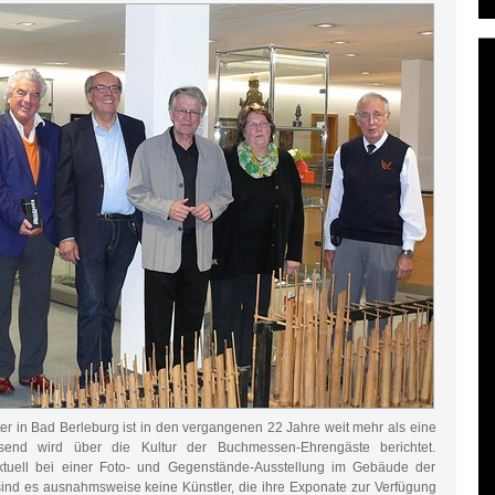
ter in Bad Berleburg ist in den vergangenen 22 Jahre weit mehr als eine
end wird über die Kultur der Buchmessen-Ehrengäste berichtet.
aktuell bei einer Foto- und Gegenstände-Ausstellung im Gebäude der
sind es ausnahmsweise keine Künstler, die ihre Exponate zur Verfügung