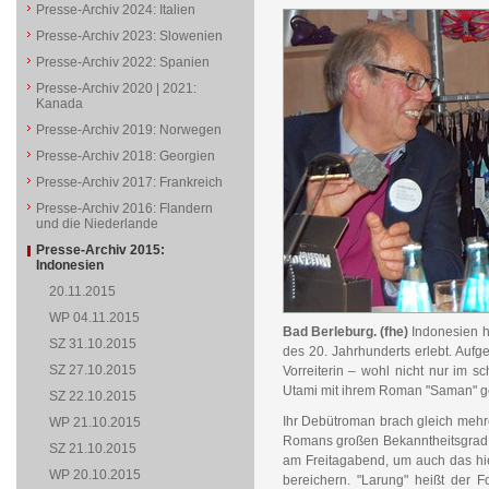
Presse-Archiv 2024: Italien
Presse-Archiv 2023: Slowenien
Presse-Archiv 2022: Spanien
Presse-Archiv 2020 | 2021:
Kanada
Presse-Archiv 2019: Norwegen
Presse-Archiv 2018: Georgien
Presse-Archiv 2017: Frankreich
Presse-Archiv 2016: Flandern
und die Niederlande
Presse-Archiv 2015:
Indonesien
20.11.2015
WP 04.11.2015
Bad Berleburg. (fhe)
Indonesien h
SZ 31.10.2015
des 20. Jahrhunderts erlebt. Aufge
SZ 27.10.2015
Vorreiterin – wohl nicht nur im sc
Utami mit ihrem Roman "Saman" ge
SZ 22.10.2015
Ihr Debütroman brach gleich mehre
WP 21.10.2015
Romans großen Bekanntheitsgrad v
SZ 21.10.2015
am Freitagabend, um auch das hies
WP 20.10.2015
bereichern. "Larung" heißt der 