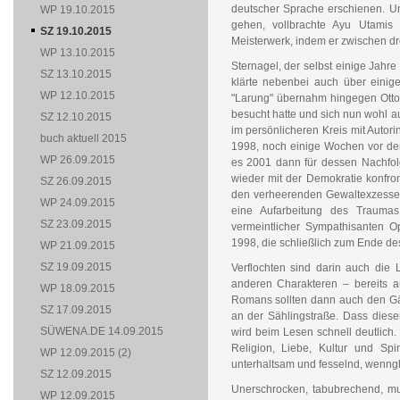
deutscher Sprache erschienen. 
WP 19.10.2015
gehen, vollbrachte Ayu Utamis 
SZ 19.10.2015
Meisterwerk, indem er zwischen dr
WP 13.10.2015
Sternagel, der selbst einige Jahr
SZ 13.10.2015
klärte nebenbei auch über einige 
WP 12.10.2015
"Larung" übernahm hingegen Otto
besucht hatte und sich nun wohl a
SZ 12.10.2015
im persönlicheren Kreis mit Autor
buch aktuell 2015
1998, noch einige Wochen vor dem
WP 26.09.2015
es 2001 dann für dessen Nachfolg
wieder mit der Demokratie konfron
SZ 26.09.2015
den verheerenden Gewaltexzessen u
WP 24.09.2015
eine Aufarbeitung des Trauma
SZ 23.09.2015
vermeintlicher Sympathisanten Op
1998, die schließlich zum Ende de
WP 21.09.2015
SZ 19.09.2015
Verflochten sind darin auch die
anderen Charakteren – bereits 
WP 18.09.2015
Romans sollten dann auch den Gäs
SZ 17.09.2015
an der Sählingstraße. Dass dieser
SÜWENA.DE 14.09.2015
wird beim Lesen schnell deutlich.
Religion, Liebe, Kultur und Spi
WP 12.09.2015 (2)
unterhaltsam und fesselnd, wenngl
SZ 12.09.2015
Unerschrocken, tabubrechend, mut
WP 12.09.2015