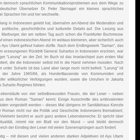
Um dennoch sprachlichen Kommunikationsproblemen aus dem Wege zu
deutscher Übersetzer Dr. Peter Sternagel ein kleines sprachliches
ei Sprachen hin und her wechselte.
e lang in Indonesien gelebt hat, übernahm am Abend die Moderation und
politische, geschichtliche und kulturelle Details auf. Die Lesung aus
 Marburger, der am selben Tag auch schon die Frankfurter Buchmesse
uf einen indonesischen Abend im weitaus kleineren, aber sicherlich auch
in Ayu Utami gefreut haben dürfte. Nach dem Erstlingswerk "Saman", das
 erzwungenen Rücktritt General Suhartos in Indonesien erschien, war
er "Larung" an der Zeit. Im Buch ist das Inselarchipel zum ersten Mal
tiert, die die Indonesier selbst mit in die Hand nehmen mussten. Nach
nter Suharto ist das Land aber lange noch nicht befreit. "Larung" ist
s der Jahre 1965/66, als Hunderttausende von Kommunisten und
fer willkürlicher Verfolgungen wurden, sowie die Unruhen in Jakarta
s Suharto-Regimes führten.
 Lebensläufe von vier selbstbewussten Frauen, die der Leser – neben
aus dem Roman "Saman" kennt. Einige Ausschnitte des ambivalenten
ten vorgestellt werden – dieses Mal übrigens im Sanitätshaus Kienzle
 Roman nicht nur die Politik und Geschichte Indonesiens thematisiert,
 Vielmehr berührt er auch ganz andere Lebensbereiche: Er spricht über
ritualität, nimmt nie ein Blatt vor den Mund – und bleibt dennoch
eich der Einstieg den Leser mit vielen Szenensprüngen auch fordert.
ig – mit diesen und vielen anderen starken Adjektiven ist Ayu Utami