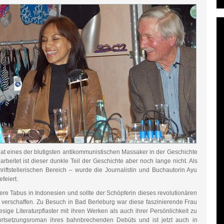
at eines der blutigsten antikommunistischen Massaker in der Geschichte
arbeitet ist dieser dunkle Teil der Geschichte aber noch lange nicht. Als
hriftstellerischen Bereich – wurde die Journalistin und Buchautorin Ayu
feiert.
re Tabus in Indonesien und sollte der Schöpferin dieses revolutionären
erschaffen. Zu Besuch in Bad Berleburg war diese faszinierende Frau
ige Literaturpflaster mit ihren Werken als auch ihrer Persönlichkeit zu
Fortsetzungsroman ihres bahnbrechenden Debüts und ist jetzt auch in