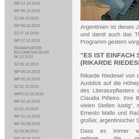
WR 21.10.2010
WP 09.10.2010
SZ 09.10.2010
WP 08.10.2010
Argentinien ist dieses
SZ 07.10.2010
und damit auch das Th
WP 07.10.2010
Programm gestern vorges
FRANKFURTER
BUCHMESSE BLOG
"ES IST EINFACH 
06.10.2010
(RIKARDE RIEDES
SZ 06.10.2010
WP 06.10.2010
Rikarde Riedesel von d
WP 05.10.2010
Ausblick auf die Höhe
SZ 02.10.2010
des Literaturpflaster
WIPO 02.10.2010
Claudia Piñeiro. Ihre
WP 02.10.2010
vielen Stellen lustig"
SZ 01.10.2010
Ernesto Mallo und Raú
WP 01.10.2010
großer, argentinischer S
WP 30.09.2010
Dass es immer wi
SZ 29.09.2010
gelinge, die gr
WP 28.09.2010