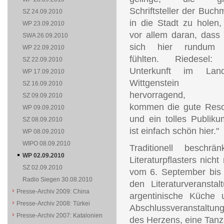
Schriftsteller der Buc
SZ 24.09.2010
in die Stadt zu holen,
WP 23.09.2010
vor allem daran, dass 
SWA 26.09.2010
sich hier rundum 
WP 22.09.2010
fühlten. Riedesel:
SZ 22.09.2010
Unterkunft im Lan
WP 17.09.2010
Wittgenstein 
SZ 16.09.2010
hervorragend, h
SZ 09.09.2010
kommen die gute Res
WP 09.09.2010
und ein tolles Publiku
SZ 08.09.2010
ist einfach schön hier."
WP 08.09.2010
WIPO 08.09.2010
Traditionell besch
WP 02.09.2010
Literaturpflasters nic
SZ 02.09.2010
vom 6. September bis 
Radio Siegen 30.08.2010
den Literaturverans
Presse-Archiv 2009: China
argentinische Küche 
Presse-Archiv 2008: Türkei
Abschlussveranstaltung
Presse-Archiv 2007: Katalonien
des Herzens, eine Tanz