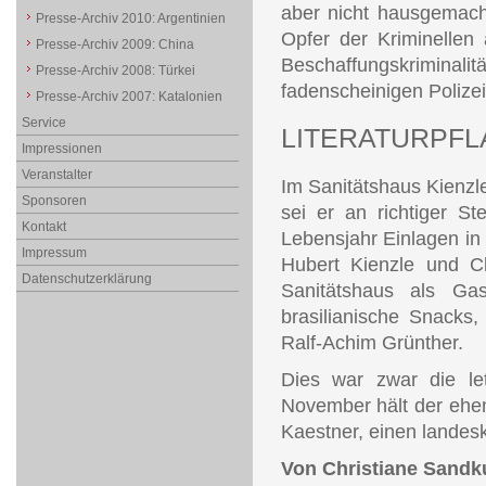
aber nicht hausgemach
Presse-Archiv 2010: Argentinien
Opfer der Kriminellen
Presse-Archiv 2009: China
Beschaffungskriminal
Presse-Archiv 2008: Türkei
fadenscheinigen Polizei
Presse-Archiv 2007: Katalonien
Service
LITERATURPFL
Impressionen
Veranstalter
Im Sanitätshaus Kienzle
Sponsoren
sei er an richtiger S
Kontakt
Lebensjahr Einlagen i
Impressum
Hubert Kienzle und C
Datenschutzerklärung
Sanitätshaus als Ga
brasilianische Snacks,
Ralf-Achim Grünther.
Dies war zwar die le
November hält der ehem
Kaestner, einen landesk
Von Christiane Sandk