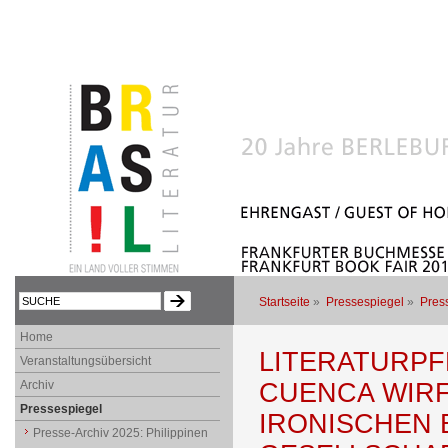
Startseite
»
Pressespiegel
»
Press
Home
LITERATURPF
Veranstaltungsübersicht
Archiv
CUENCA WIRF
Pressespiegel
IRONISCHEN B
Presse-Archiv 2025: Philippinen