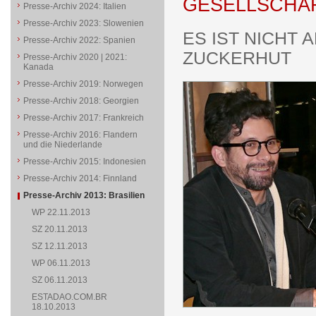
GESELLSCHA
Presse-Archiv 2024: Italien
Presse-Archiv 2023: Slowenien
ES IST NICHT 
Presse-Archiv 2022: Spanien
ZUCKERHUT
Presse-Archiv 2020 | 2021:
Kanada
Presse-Archiv 2019: Norwegen
Presse-Archiv 2018: Georgien
Presse-Archiv 2017: Frankreich
Presse-Archiv 2016: Flandern
und die Niederlande
Presse-Archiv 2015: Indonesien
Presse-Archiv 2014: Finnland
Presse-Archiv 2013: Brasilien
WP 22.11.2013
SZ 20.11.2013
SZ 12.11.2013
WP 06.11.2013
SZ 06.11.2013
ESTADAO.COM.BR
18.10.2013